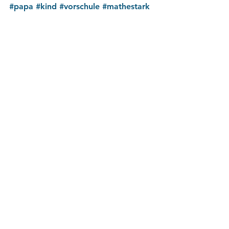
#papa
#kind
#vorschule
#mathestark
#kinder
#kindergarten
Grundschulmathe
Vorschulmathe
Alle ansehen
Aktuelle Beiträge