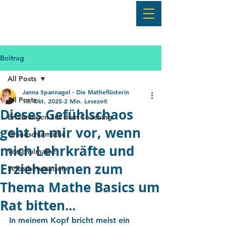
Beitrag
All Posts
Janna Spannagel - Die Matheflüsterin
All Posts
13. Okt. 2025
2 Min. Lesezeit
Dieses Gefühlschaos
Erfahrungen aus dem Coaching
geht in mir vor, wenn
Grundschulmathe
mich Lehrkräfte und
Vorschulmathe
Erzieherinnen zum
Selbstbewusstsein
Thema Mathe Basics um
Rat bitten...
In meinem Kopf bricht meist ein 